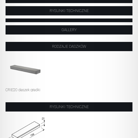
RYSUNKI TECHNICZNE
GALLERY
RODZAJE DASZKÓW
CRIE20 daszek gładki
RYSUNKI TECHNICZNE