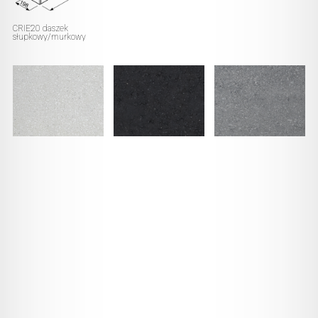
CRIE20 daszek
słupkowy/murkowy